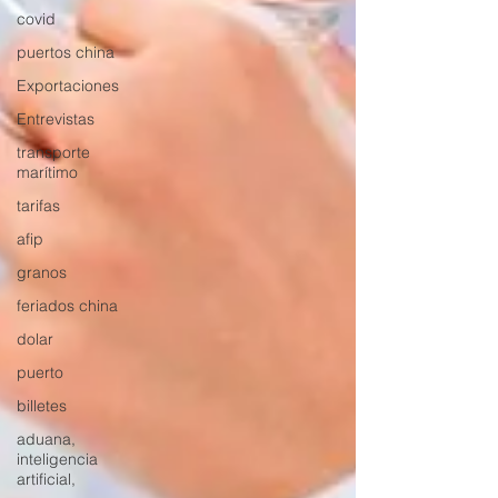
covid
puertos china
Exportaciones
Entrevistas
transporte
marítimo
tarifas
afip
granos
feriados china
dolar
puerto
billetes
aduana,
inteligencia
artificial,