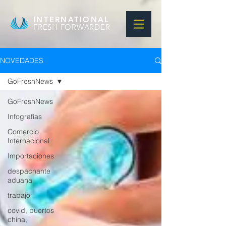
INTERNATIONAL
FRESH FORWARDER
NOVEDADES
GoFreshNews
GoFreshNews
Infografias
Comercio
Internacional
Importaciones
despachante
aduana
trabajo
covid, puertos
china,