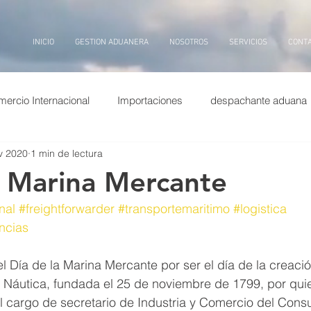
INICIO
GESTION ADUANERA
NOSOTROS
SERVICIOS
CONT
ercio Internacional
Importaciones
despachante aduana
v 2020
1 min de lectura
puertos china
Exportaciones
Entrevistas
transp
a Marina Mercante
nal
#freightforwarder
#transportemaritimo
#logistica
ina
dolar
puerto
billetes
aduana, inteligencia arti
ncias
Día de la Marina Mercante por ser el día de la creació
 Náutica, fundada el 25 de noviembre de 1799, por qui
 cargo de secretario de Industria y Comercio del Cons