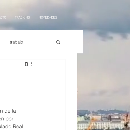
ACTO
TRACKING
NOVEDADES
trabajo
orte marítimo
tarifas
ficial,
logistica
n de la 
en por 
ulado Real 