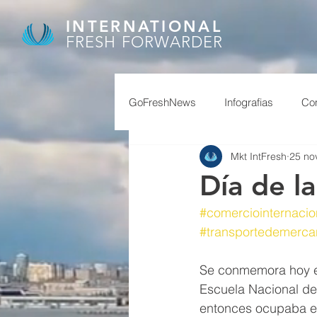
INTERNATIONAL
FRESH FORWARDER
GoFreshNews
Infografias
Com
Mkt IntFresh
25 no
covid, puertos china,
covid
Día de l
#comerciointernacio
afip
granos
feriados ch
#transportedemerca
Se conmemora hoy el 
reservas
superavit
Escuela Nacional de
entonces ocupaba el