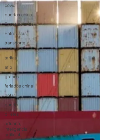
covid
puertos china
Exportaciones
Entrevistas
transporte
marítimo
tarifas
afip
granos
feriados china
dolar
puerto
billetes
aduana,
inteligencia
artificial,