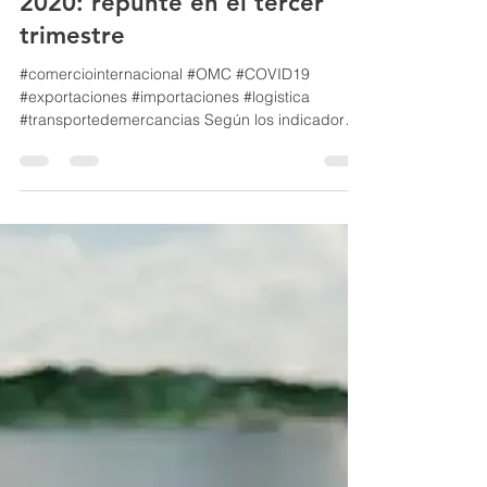
Mkt IntFresh
24 nov 2020
1 min de lectura
2020: repunte en el tercer
trimestre
#comerciointernacional #OMC #COVID19
#exportaciones #importaciones #logistica
#transportedemercancias Según los indicadores
de la...