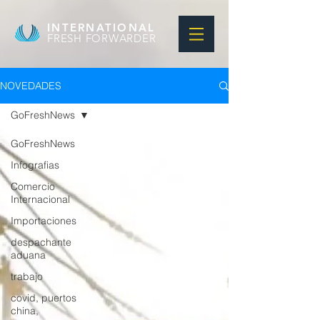
INTERNATIONAL
FRESH FORWARDER
NOVEDADES
GoFreshNews
GoFreshNews
Infografias
Comercio
Internacional
Importaciones
despachante
aduana
trabajo
covid, puertos
china,