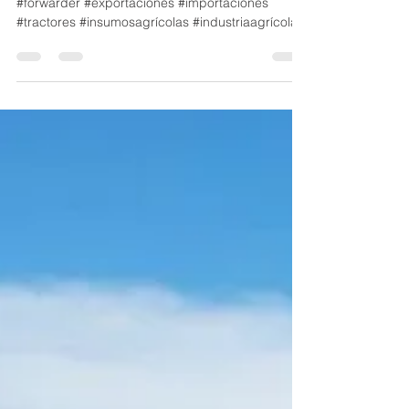
Mkt IntFresh
17 dic 2020
1 min de lectura
Maquinaria agrícola
#maquinariaagrícola #comercioexterior
#forwarder #exportaciones #importaciones
#tractores #insumosagrícolas #industriaagrícola