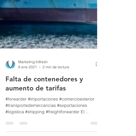
Marketing Intfresh
8 ene 2021
2 min de lectura
Falta de contenedores y
aumento de tarifas
#forwarder #importaciones #comercioexterior
#transportedemercancias #exportaciones
#logistica #shipping #freightforwarder El
repunte...